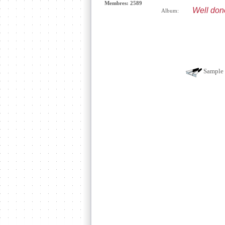
Membres: 2589
Well don
Album:
Sample