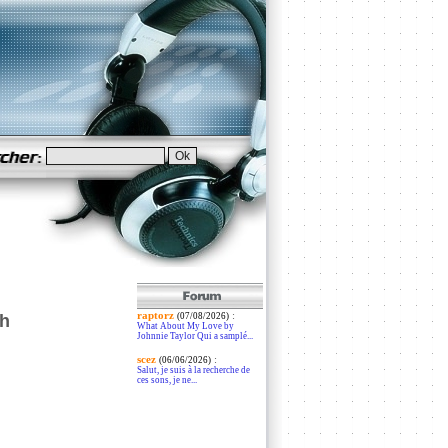
raptorz
:
ah
(07/08/2026)
What About My Love by
Johnnie Taylor Qui a samplé...
scez
:
(06/06/2026)
Salut, je suis à la recherche de
ces sons, je ne...