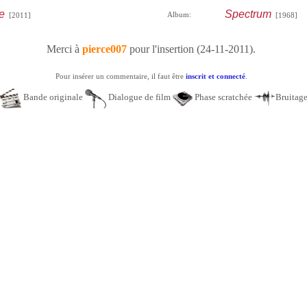
e
Spectrum
Album:
[2011]
[1968]
Merci à
pierce007
pour l'insertion (24-11-2011).
Pour insérer un commentaire, il faut être
inscrit et connecté
.
Bande originale
Dialogue de film
Phase scratchée
Bruitag