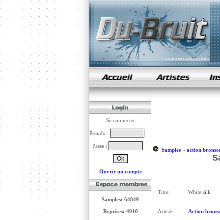
samples de rap
Se connecter
Pseudo :
Passe :
Samples
»
action bronson
S
Ouvrir un compte
Titre:
White silk
Samples: 64849
Reprises: 4010
Artiste:
Action bronso