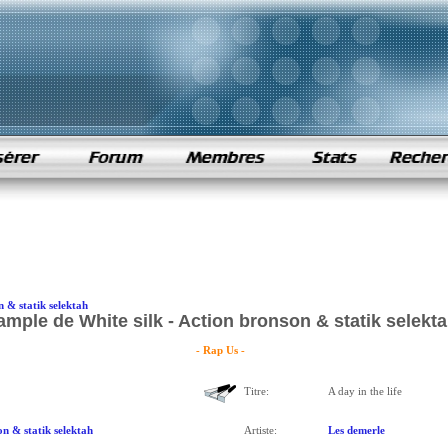
 & statik selektah
ample de White silk - Action bronson & statik selekt
- Rap Us -
Titre:
A day in the life
n & statik selektah
Artiste:
Les demerle