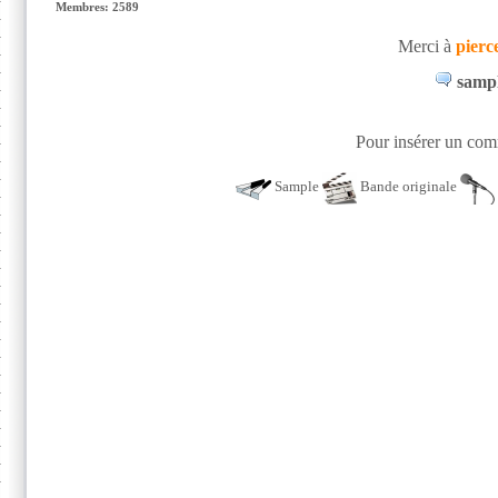
Membres: 2589
Merci à
pierc
sampl
Pour insérer un comm
Sample
Bande originale