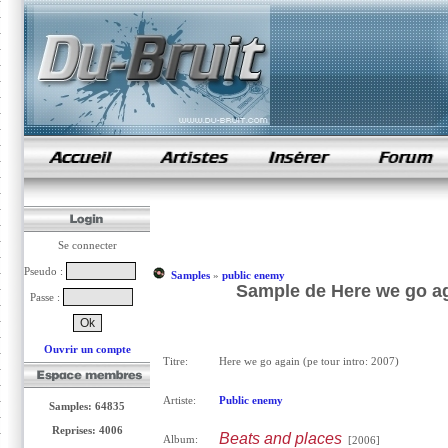
samples de rap
Se connecter
Pseudo :
Samples
»
public enemy
Sample de Here we go aga
Passe :
Ouvrir un compte
Titre:
Here we go again (pe tour intro: 2007)
Artiste:
Public enemy
Samples: 64835
Reprises: 4006
Beats and places
Album:
[2006]