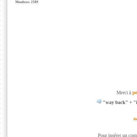
Membres: 2589
Merci à
pe
"way back" + "i 
d
Pour insérer un comm