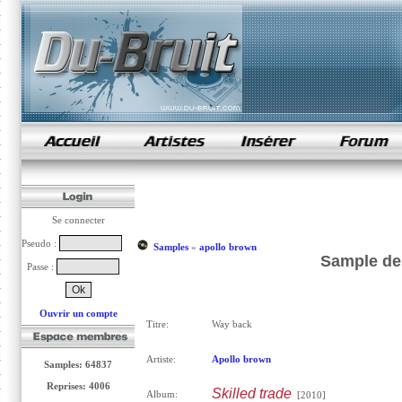
samples de rap
Se connecter
Pseudo :
Samples
»
apollo brown
Sample de
Passe :
Ouvrir un compte
Titre:
Way back
Artiste:
Apollo brown
Samples: 64837
Reprises: 4006
Skilled trade
Album:
[2010]