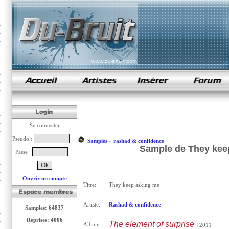
samples de rap
Se connecter
Pseudo :
Samples
»
rashad & confidence
Sample de They kee
Passe :
Ouvrir un compte
Titre:
They keep asking me
Artiste:
Rashad & confidence
Samples: 64837
Reprises: 4006
The element of surprise
Album:
[2011]