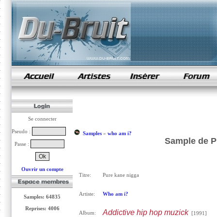
samples de rap
Se connecter
Pseudo :
Samples
»
who am i?
Sample de P
Passe :
Ouvrir un compte
Titre:
Pure kane nigga
Artiste:
Who am i?
Samples: 64835
Reprises: 4006
Addictive hip hop muzick
Album:
[1991]