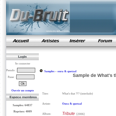
samples de rap
Se connecter
Pseudo :
Samples
»
onra & quetzal
Sample de What's th
Passe :
Ouvrir un compte
Titre:
What's that ?!? (interlude)
Artiste:
Onra & quetzal
Samples: 64837
Reprises: 4009
Tribute
Album:
[2006]