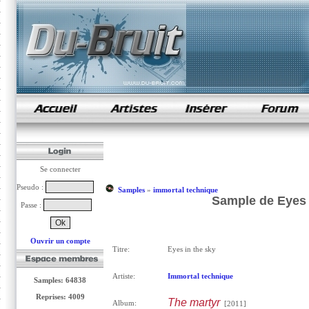
samples de rap
Se connecter
Pseudo :
Samples
»
immortal technique
Sample de Eyes 
Passe :
Ouvrir un compte
Titre:
Eyes in the sky
Artiste:
Immortal technique
Samples: 64838
Reprises: 4009
The martyr
Album:
[2011]