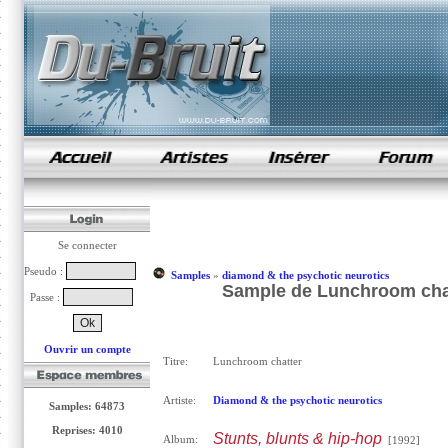
samples de rap
Se connecter
Pseudo :
Samples
»
diamond & the psychotic neurotics
Sample de Lunchroom chat
Passe :
Ouvrir un compte
Titre:
Lunchroom chatter
Artiste:
Diamond & the psychotic neurotics
Samples: 64873
Reprises: 4010
Stunts, blunts & hip-hop
Album:
[1992]