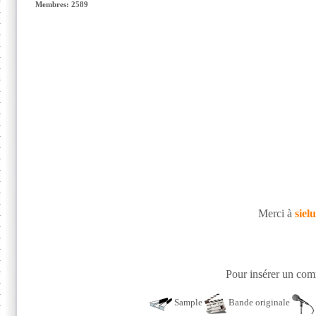
Membres: 2589
Merci à
siel
Pour insérer un comm
Sample
Bande originale