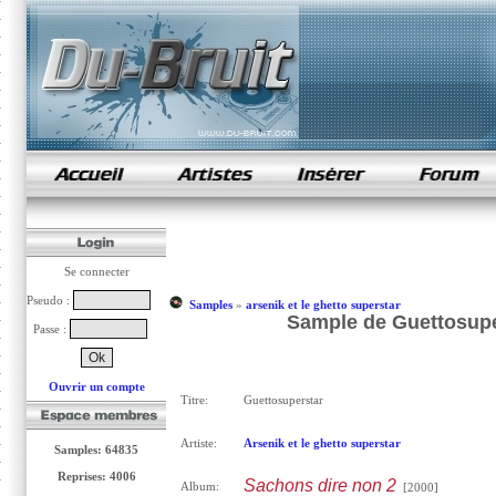
samples de rap
Se connecter
Pseudo :
Samples
»
arsenik et le ghetto superstar
Sample de Guettosuper
Passe :
Ouvrir un compte
Titre:
Guettosuperstar
Artiste:
Arsenik et le ghetto superstar
Samples: 64835
Reprises: 4006
Sachons dire non 2
Album:
[2000]