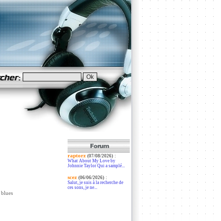
raptorz
:
(07/08/2026)
What About My Love by
Johnnie Taylor Qui a samplé...
scez
:
(06/06/2026)
Salut, je suis à la recherche de
ces sons, je ne...
 blues