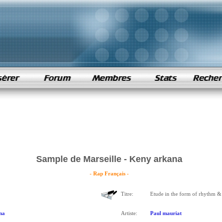
Sample de Marseille - Keny arkana
- Rap Français -
Titre:
Etude in the form of rhythm &
na
Artiste:
Paul mauriat