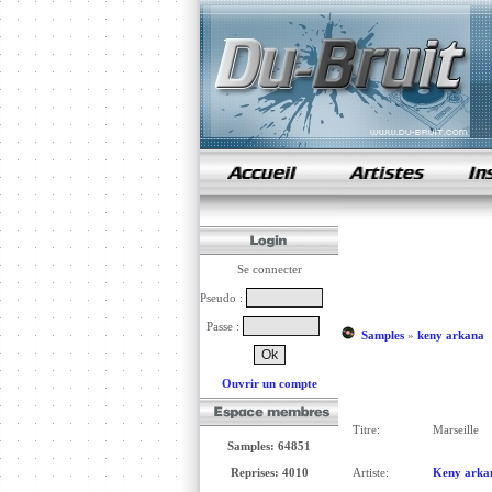
samples de rap
Se connecter
Pseudo :
Passe :
Samples
»
keny arkana
Ouvrir un compte
Titre:
Marseille
Samples: 64851
Reprises: 4010
Artiste:
Keny arka