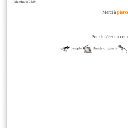
Membres: 2589
Merci à
pierc
Pour insérer un comm
Sample
Bande originale