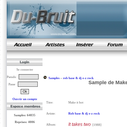
samples de rap
Se connecter
Pseudo :
Samples
»
rob base & dj e-z rock
Sample de Make 
Passe :
Ouvrir un compte
Titre:
Make it hot
Artiste:
Rob base & dj e-z rock
Samples: 64835
Reprises: 4006
It takes two
Album:
[1988]