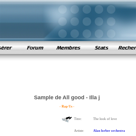
Sample de All good - Illa j
- Rap Us -
Titre:
The look of love
Artiste:
Alan lorber orchestra