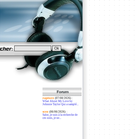
raptorz
:
(07/08/2026)
What About My Love by
Johnnie Taylor Qui a samplé...
scez
:
(06/06/2026)
Salut, je suis à la recherche de
ces sons, je ne...