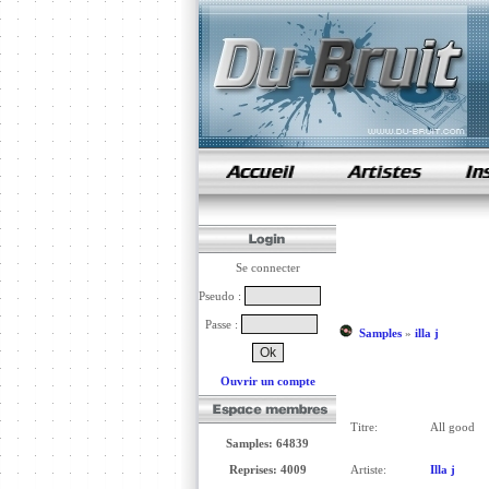
samples de rap
Se connecter
Pseudo :
Passe :
Samples
»
illa j
Ouvrir un compte
Titre:
All good
Samples: 64839
Reprises: 4009
Artiste:
Illa j