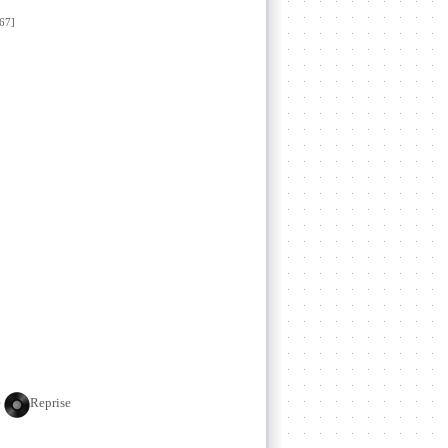
67]
e
Reprise