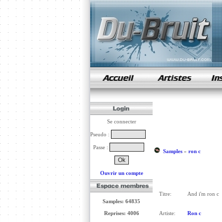
samples de rap
Se connecter
Pseudo :
Passe :
Samples
»
ron c
Ouvrir un compte
Titre:
And i'm ron c
Samples: 64835
Reprises: 4006
Artiste:
Ron c