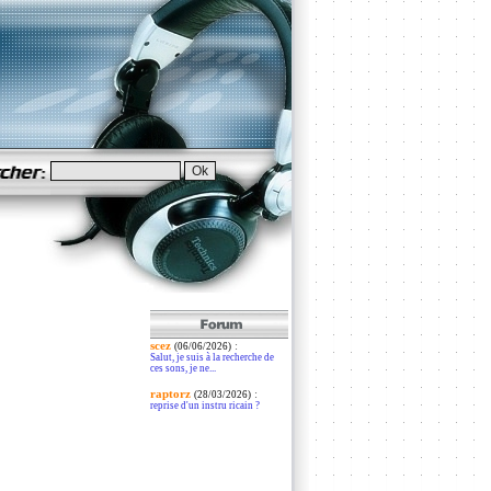
scez
:
(06/06/2026)
Salut, je suis à la recherche de
ces sons, je ne...
raptorz
:
(28/03/2026)
reprise d'un instru ricain ?