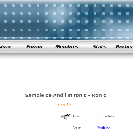
Sample de And i'm ron c - Ron c
- Rap Us -
Titre:
Kool is back
Artiste:
Funk inc.