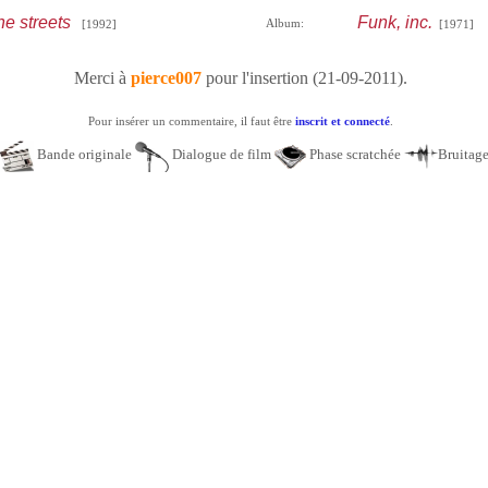
he streets
Funk, inc.
Album:
[1992]
[1971]
Merci à
pierce007
pour l'insertion (21-09-2011).
Pour insérer un commentaire, il faut être
inscrit et connecté
.
Bande originale
Dialogue de film
Phase scratchée
Bruitag