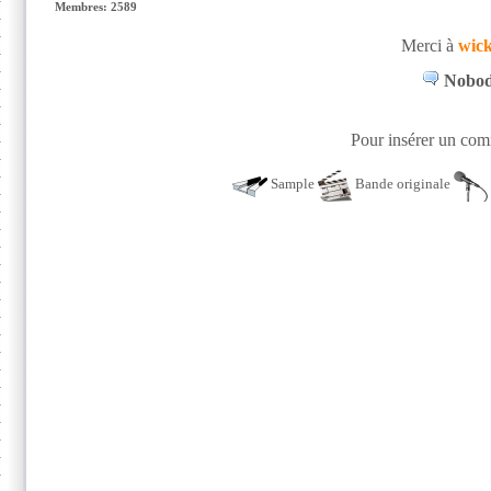
Membres: 2589
Merci à
wic
Nobody
Pour insérer un comm
Sample
Bande originale