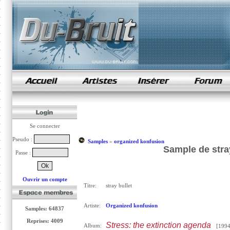
samples de rap
Se connecter
Pseudo :
Samples
»
organized konfusion
Sample de stra
Passe :
Ouvrir un compte
Titre:
stray bullet
Artiste:
Organized konfusion
Samples: 64837
Reprises: 4009
Stress: the extinction agenda
Album:
[1994