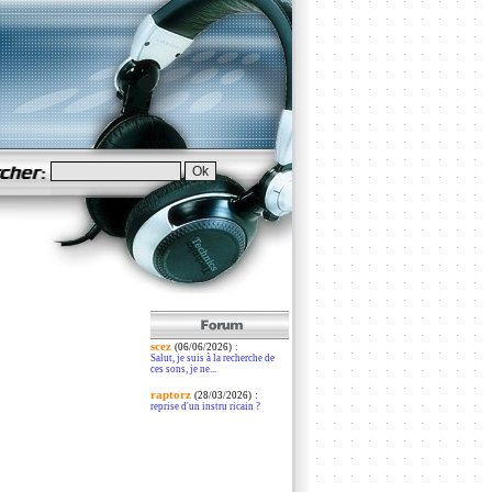
scez
:
(06/06/2026)
Salut, je suis à la recherche de
ces sons, je ne...
raptorz
:
(28/03/2026)
reprise d'un instru ricain ?