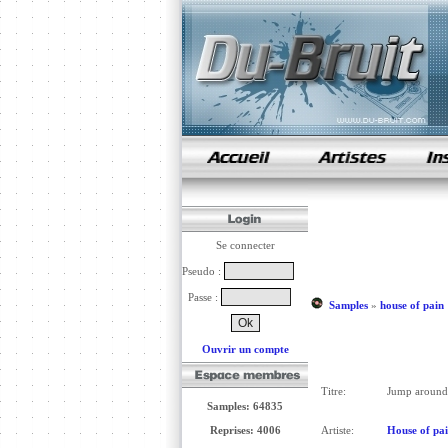
samples de rap
Se connecter
Pseudo :
Passe :
Samples
»
house of pain
Ouvrir un compte
Titre:
Jump around
Samples: 64835
Reprises: 4006
Artiste:
House of pa