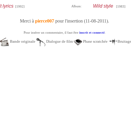
 lyrics
Wild style
Album:
[1992]
[1983]
Merci à
pierce007
pour l'insertion (11-08-2011).
Pour insérer un commentaire, il faut être
inscrit et connecté
.
Bande originale
Dialogue de film
Phase scratchée
Bruitag