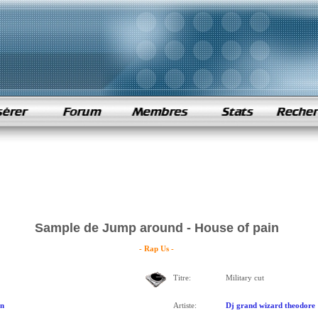
Sample de Jump around - House of pain
- Rap Us -
Titre:
Military cut
in
Artiste:
Dj grand wizard theodore