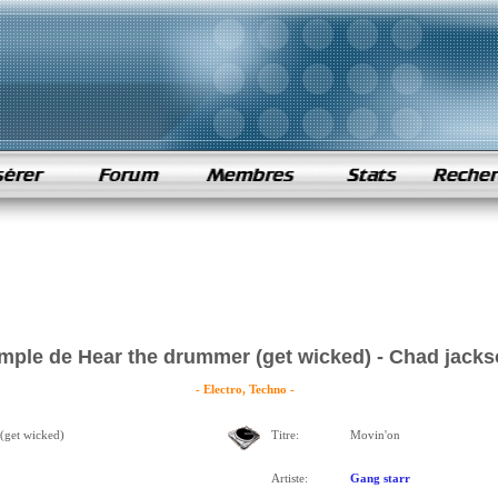
mple de Hear the drummer (get wicked) - Chad jack
- Electro, Techno -
(get wicked)
Titre:
Movin'on
Artiste:
Gang starr