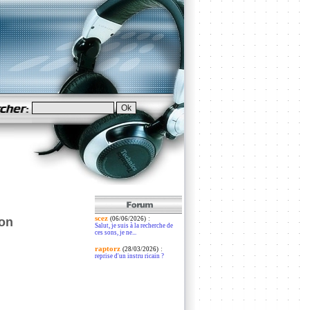
scez
:
son
(06/06/2026)
Salut, je suis à la recherche de
ces sons, je ne...
raptorz
:
(28/03/2026)
reprise d'un instru ricain ?