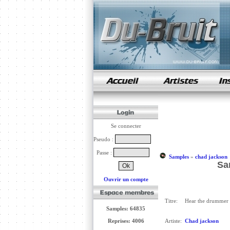
samples de rap
Se connecter
Pseudo :
Passe :
Samples
»
chad jackson
Sa
Ouvrir un compte
Titre:
Hear the drummer 
Samples: 64835
Reprises: 4006
Artiste:
Chad jackson