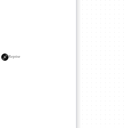
]
e
Reprise