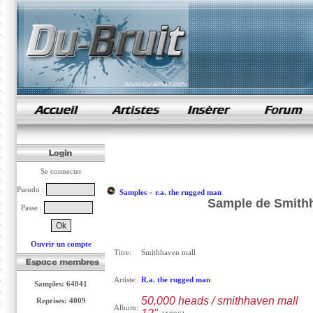
samples de rap
Se connecter
Pseudo :
Samples
»
r.a. the rugged man
Sample de Smithh
Passe :
Ouvrir un compte
Titre:
Smithhaven mall
Artiste:
R.a. the rugged man
Samples: 64841
50,000 heads / smithhaven mall
Reprises: 4009
Album: