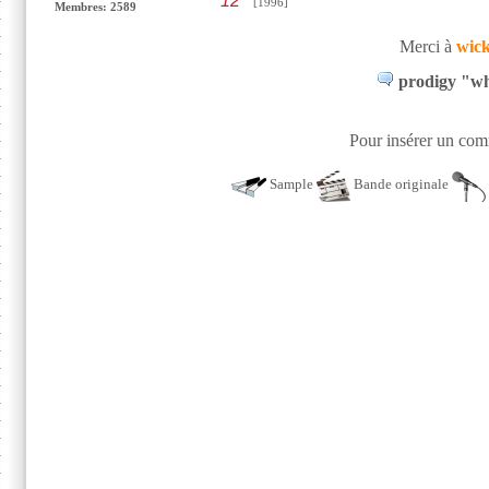
12"
[1996]
Membres: 2589
Merci à
wic
prodigy "why
Pour insérer un comm
Sample
Bande originale