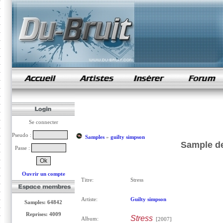
samples de rap
Se connecter
Pseudo :
Samples
»
guilty simpson
Sample de
Passe :
Ouvrir un compte
Titre:
Stress
Artiste:
Guilty simpson
Samples: 64842
Reprises: 4009
Stress
Album:
[2007]