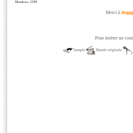
Membres: 2589
Merci à
doggg
Pour insérer un comm
Sample
Bande originale