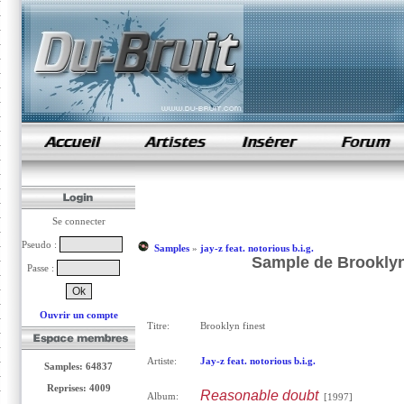
samples de rap
Se connecter
Pseudo :
Samples
»
jay-z feat. notorious b.i.g.
Sample de Brooklyn f
Passe :
Ouvrir un compte
Titre:
Brooklyn finest
Artiste:
Jay-z feat. notorious b.i.g.
Samples: 64837
Reprises: 4009
Reasonable doubt
Album:
[1997]