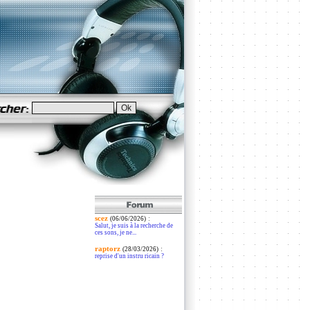
scez
:
(06/06/2026)
Salut, je suis à la recherche de
ces sons, je ne...
raptorz
:
(28/03/2026)
reprise d'un instru ricain ?