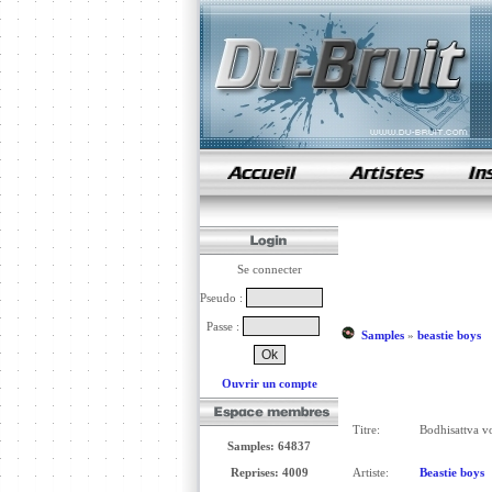
samples de rap
Se connecter
Pseudo :
Passe :
Samples
»
beastie boys
Ouvrir un compte
Titre:
Bodhisattva 
Samples: 64837
Reprises: 4009
Artiste:
Beastie boys