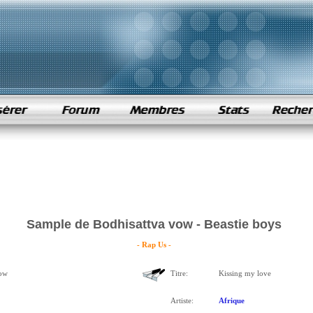
Sample de Bodhisattva vow - Beastie boys
- Rap Us -
vow
Titre:
Kissing my love
Artiste:
Afrique