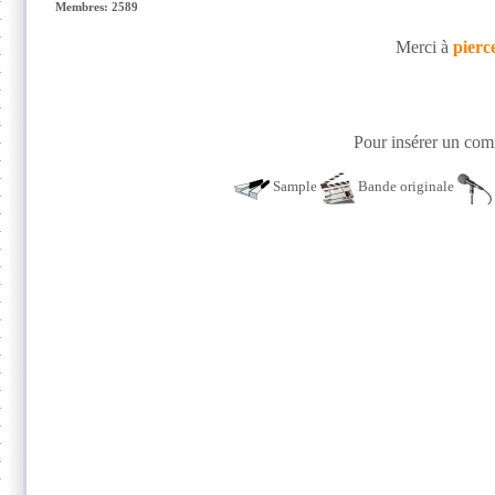
Membres: 2589
Merci à
pierc
Pour insérer un comm
Sample
Bande originale