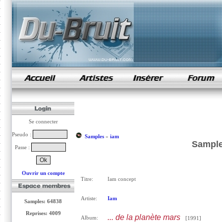
samples de rap
Se connecter
Pseudo :
Samples
»
iam
Sample
Passe :
Ouvrir un compte
Titre:
Iam concept
Artiste:
Iam
Samples: 64838
Reprises: 4009
... de la planète mars
Album:
[1991]