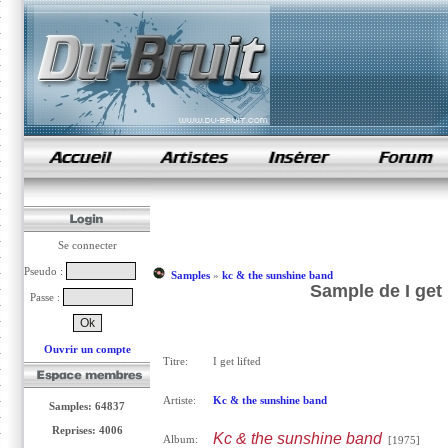
samples de rap
Se connecter
Pseudo :
Samples
»
kc & the sunshine band
Sample de I get 
Passe :
Ouvrir un compte
Titre:
I get lifted
Artiste:
Kc & the sunshine band
Samples: 64837
Reprises: 4006
Kc & the sunshine band
Album:
[1975]