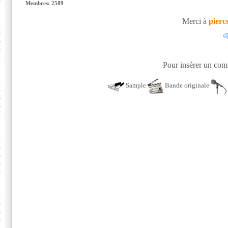
Membres: 2589
Merci à
pierc
Pour insérer un comm
Sample
Bande originale