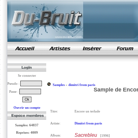
samples de rap
Se connecter
Pseudo :
Samples
»
dimitri from paris
Sample de Encore
Passe :
Ouvrir un compte
Titre:
Encore un terlude
Artiste:
Dimitri from paris
Samples: 64837
Reprises: 4009
Sacrebleu
Album:
[1996]