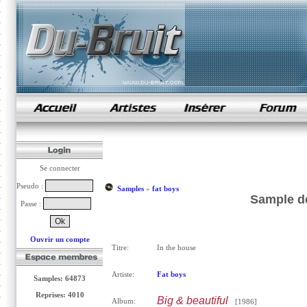
samples de rap
Se connecter
Pseudo :
Samples
»
fat boys
Sample de
Passe :
Ouvrir un compte
Titre:
In the house
Artiste:
Fat boys
Samples: 64873
Reprises: 4010
Big & beautiful
Album:
[1986]