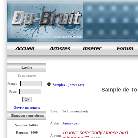
samples de rap
Se connecter
Pseudo :
Samples
»
james carr
Sample de To
Passe :
Ouvrir un compte
Titre:
To love somebody
Artiste:
James carr
Samples: 64842
To love somebody / these ain't
Reprises: 4009
Album: