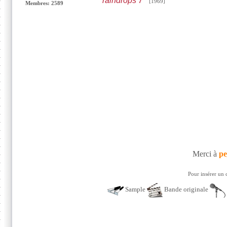
raindrops 7"
[1969]
Membres: 2589
Merci à
pe
Pour insérer un 
Sample
Bande originale