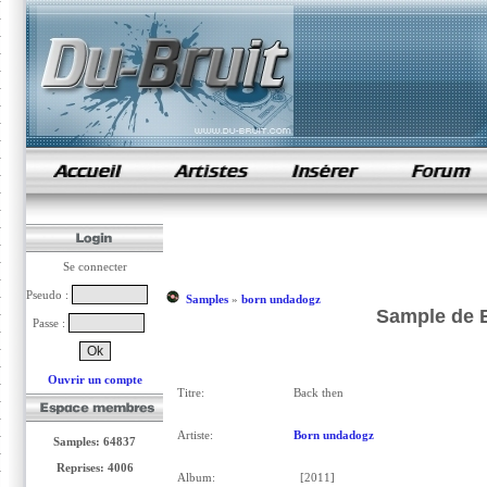
samples de rap
Se connecter
Pseudo :
Samples
»
born undadogz
Sample de 
Passe :
Ouvrir un compte
Titre:
Back then
Artiste:
Born undadogz
Samples: 64837
Reprises: 4006
Album:
[2011]