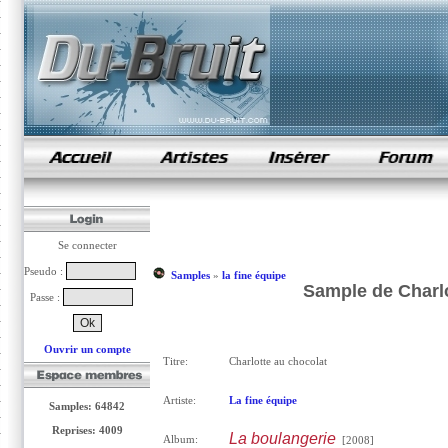
samples de rap
Se connecter
Pseudo :
Samples
»
la fine équipe
Sample de Charlo
Passe :
Ouvrir un compte
Titre:
Charlotte au chocolat
Artiste:
La fine équipe
Samples: 64842
Reprises: 4009
La boulangerie
Album:
[2008]