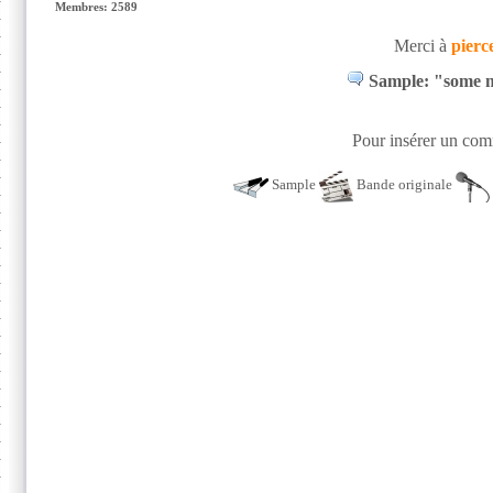
Membres: 2589
Merci à
pierc
Sample: "some m
Pour insérer un comm
Sample
Bande originale