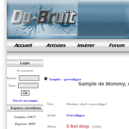
samples de rap
Se connecter
Pseudo :
Samples
»
gravediggaz
Sample de Mommy, w
Passe :
Ouvrir un compte
Titre:
Mommy, what's a gravedigga?
Artiste:
Gravediggaz
Samples: 64837
Reprises: 4009
6 feet deep
Album:
[1994]