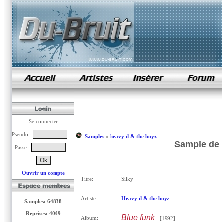
samples de rap
Se connecter
Pseudo :
Samples
»
heavy d & the boyz
Sample de 
Passe :
Ouvrir un compte
Titre:
Silky
Artiste:
Heavy d & the boyz
Samples: 64838
Reprises: 4009
Blue funk
Album:
[1992]