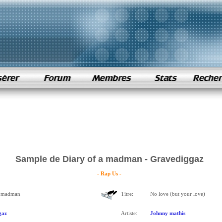
Sample de Diary of a madman - Gravediggaz
- Rap Us -
a madman
Titre:
No love (but your love)
gaz
Artiste:
Johnny mathis