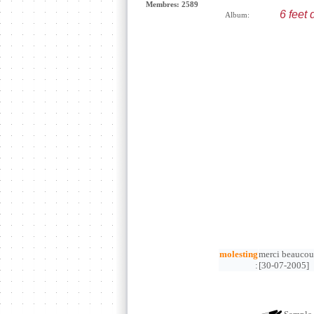
Membres: 2589
6 feet
Album:
molesting
merci beaucoup,
:
[30-07-2005]