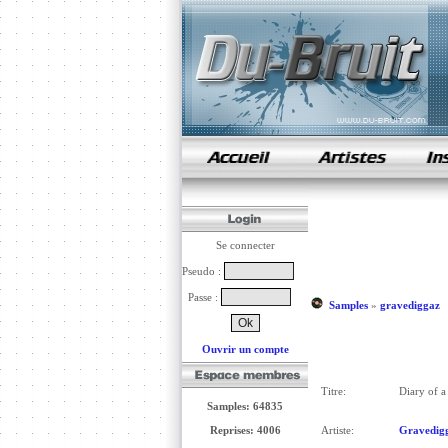
samples de rap
Se connecter
Pseudo :
Passe :
Samples
»
gravediggaz
Ouvrir un compte
Titre:
Diary of 
Samples: 64835
Reprises: 4006
Artiste:
Gravedig