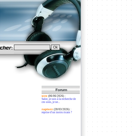
scez
:
(06/06/2026)
Salut, je suis à la recherche de
ces sons, je ne...
raptorz
:
(28/03/2026)
reprise d'un instru ricain ?