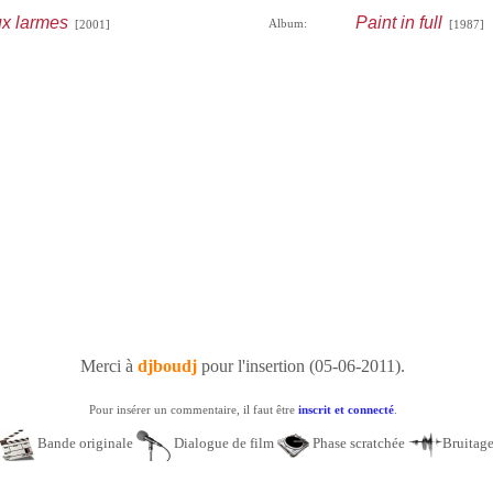
ux larmes
Paint in full
Album:
[2001]
[1987]
Merci à
djboudj
pour l'insertion (05-06-2011).
Pour insérer un commentaire, il faut être
inscrit et connecté
.
Bande originale
Dialogue de film
Phase scratchée
Bruitag