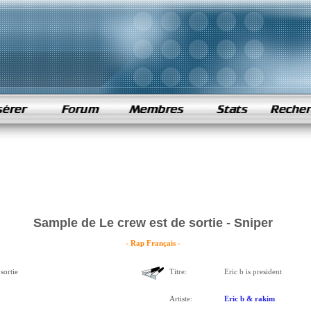
Sample de Le crew est de sortie - Sniper
- Rap Français -
sortie
Titre:
Eric b is president
Artiste:
Eric b & rakim