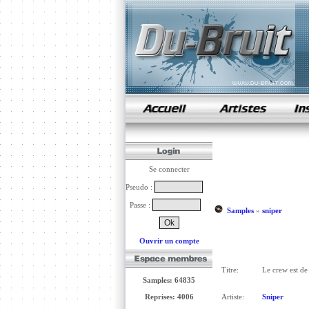
samples de rap
Se connecter
Pseudo :
Passe :
Samples
»
sniper
Ouvrir un compte
Titre:
Le crew est de 
Samples: 64835
Reprises: 4006
Artiste:
Sniper