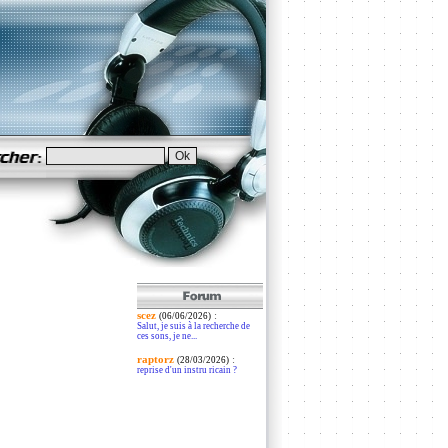
scez
:
(06/06/2026)
Salut, je suis à la recherche de
ces sons, je ne...
raptorz
:
(28/03/2026)
reprise d'un instru ricain ?