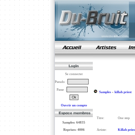
samples de rap
Se connecter
Pseudo :
Passe :
Samples
»
killah priest
Ouvrir un compte
Titre:
One step
Samples: 64835
Reprises: 4006
Artiste:
Killah pries