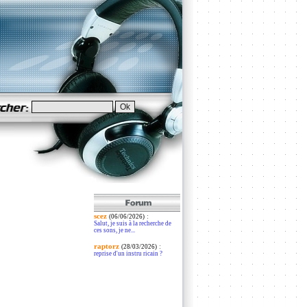
scez
:
(06/06/2026)
Salut, je suis à la recherche de
ces sons, je ne...
raptorz
:
(28/03/2026)
reprise d'un instru ricain ?