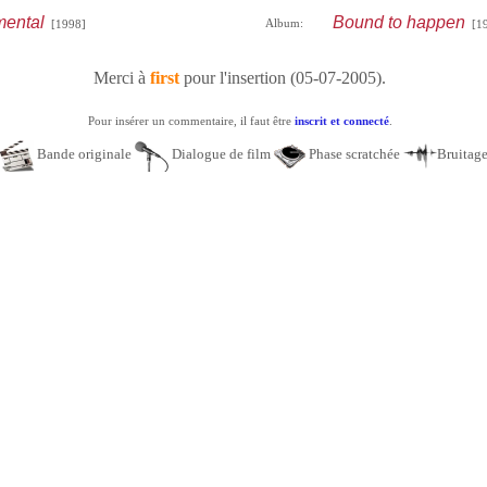
ental
Bound to happen
Album:
[1998]
[19
Merci à
first
pour l'insertion (05-07-2005).
Pour insérer un commentaire, il faut être
inscrit et connecté
.
Bande originale
Dialogue de film
Phase scratchée
Bruitag