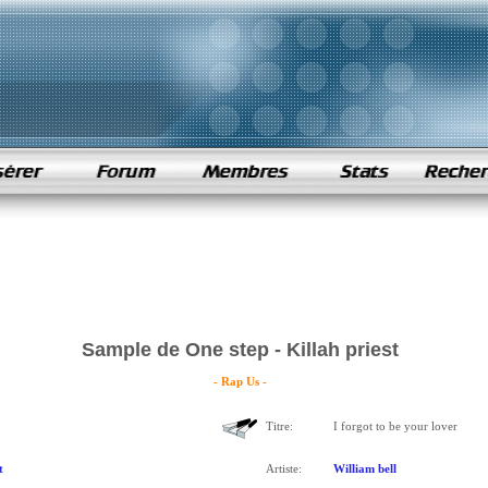
Sample de One step - Killah priest
- Rap Us -
Titre:
I forgot to be your lover
t
Artiste:
William bell