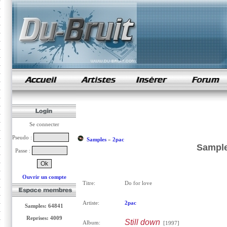
samples de rap
Se connecter
Pseudo :
Samples
»
2pac
Sample
Passe :
Ouvrir un compte
Titre:
Do for love
Artiste:
2pac
Samples: 64841
Reprises: 4009
Still down
Album:
[1997]