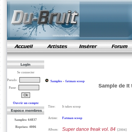
samples de rap
Se connecter
Pseudo :
Samples
»
fatman scoop
Sample de It
Passe :
Ouvrir un compte
Titre:
It takes scoop
Artiste:
Fatman scoop
Samples: 64837
Reprises: 4006
Super dance freak vol. 84
Album:
[2004]