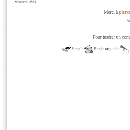
Membres: 2589
Merci à
pierc
Pour insérer un comm
Sample
Bande originale