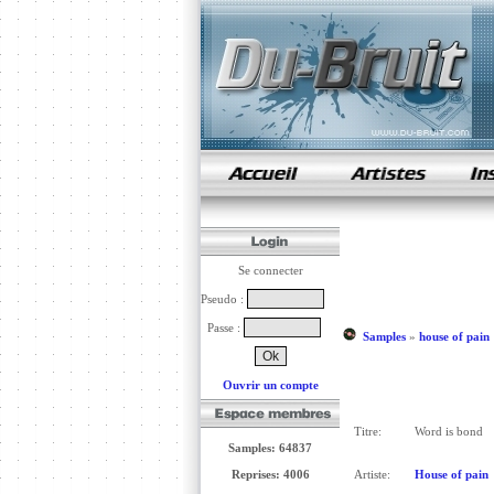
samples de rap
Se connecter
Pseudo :
Passe :
Samples
»
house of pain
Ouvrir un compte
Titre:
Word is bond
Samples: 64837
Reprises: 4006
Artiste:
House of pain