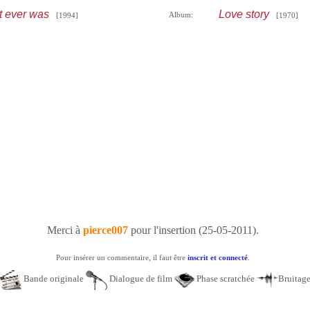
t ever was
Love story
Album:
[1994]
[1970]
Merci à
pierce007
pour l'insertion (25-05-2011).
Pour insérer un commentaire, il faut être
inscrit et connecté
.
Bande originale
Dialogue de film
Phase scratchée
Bruitag