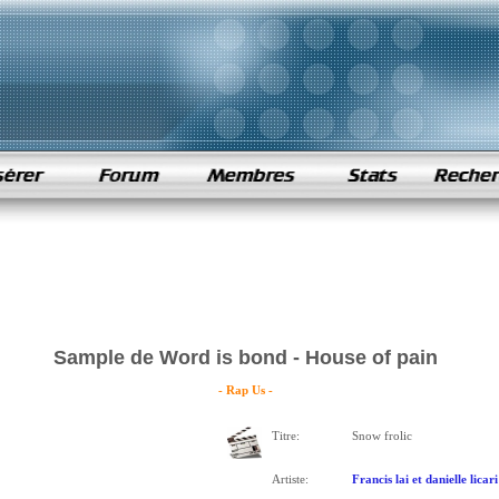
Sample de Word is bond - House of pain
- Rap Us -
Titre:
Snow frolic
Artiste:
Francis lai et danielle licari