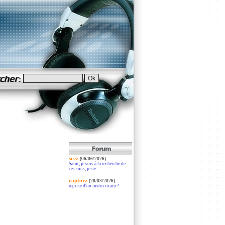
scez
:
(06/06/2026)
Salut, je suis à la recherche de
ces sons, je ne...
raptorz
:
(28/03/2026)
reprise d'un instru ricain ?