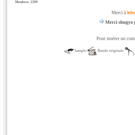
Membres: 2589
Merci à
leb
Merci shugyo p
Pour insérer un comm
Sample
Bande originale