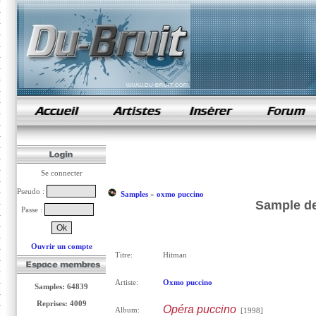
samples de rap
Se connecter
Pseudo :
Samples
»
oxmo puccino
Sample d
Passe :
Ouvrir un compte
Titre:
Hitman
Artiste:
Oxmo puccino
Samples: 64839
Reprises: 4009
Opéra puccino
Album:
[1998]