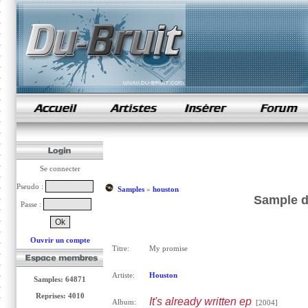
samples de rap
Se connecter
Pseudo :
Samples
»
houston
Sample d
Passe :
Ouvrir un compte
Titre:
My promise
Artiste:
Houston
Samples: 64871
Reprises: 4010
It's already written ep
Album:
[2004]