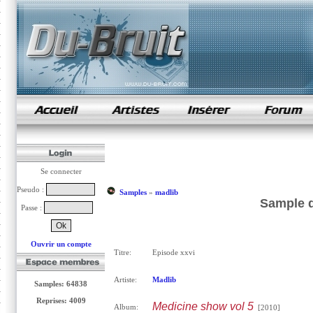
samples de rap
Se connecter
Pseudo :
Samples
»
madlib
Sample d
Passe :
Ouvrir un compte
Titre:
Episode xxvi
Artiste:
Madlib
Samples: 64838
Reprises: 4009
Medicine show vol 5
Album:
[2010]