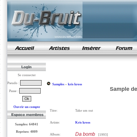
samples de rap
Se connecter
Pseudo :
Samples
»
kris kross
Sample de 
Passe :
Ouvrir un compte
Titre:
Take um out
Artiste:
Kris kross
Samples: 64841
Reprises: 4009
Da bomb
Album:
[1993]