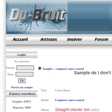
samples de rap
Se connecter
Pseudo :
Samples
»
compton's most wanted
Sample de I don'
Passe :
Ouvrir un compte
Titre:
I don't dance
Artiste:
Compton's most wanted
Samples: 64837
Reprises: 4009
Straight checkn 'em
Album:
[1991]