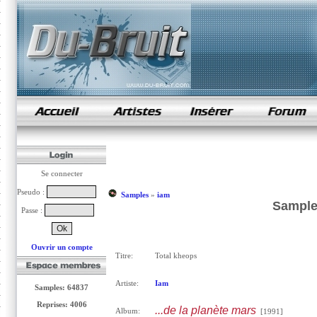
samples de rap
Se connecter
Pseudo :
Samples
»
iam
Sample 
Passe :
Ouvrir un compte
Titre:
Total kheops
Artiste:
Iam
Samples: 64837
Reprises: 4006
...de la planète mars
Album:
[1991]