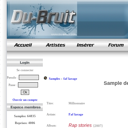
samples de rap
Se connecter
Pseudo :
Samples
»
faf larage
Sample de 
Passe :
Ouvrir un compte
Titre:
Millionnaire
Artiste:
Faf larage
Samples: 64835
Reprises: 4006
Rap stories
Album:
[2007]