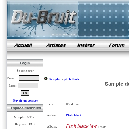
samples de rap
Se connecter
Pseudo :
Samples
»
pitch black
Sample de 
Passe :
Ouvrir un compte
Titre:
It's all real
Artiste:
Pitch black
Samples: 64851
Reprises: 4010
Pitch black law
Album:
[2003]