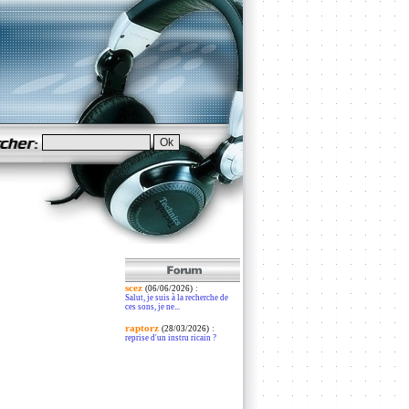
scez
:
(06/06/2026)
Salut, je suis à la recherche de
ces sons, je ne...
raptorz
:
(28/03/2026)
reprise d'un instru ricain ?