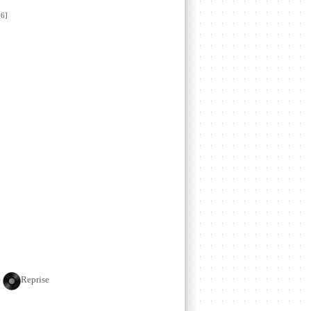
6]
e
Reprise