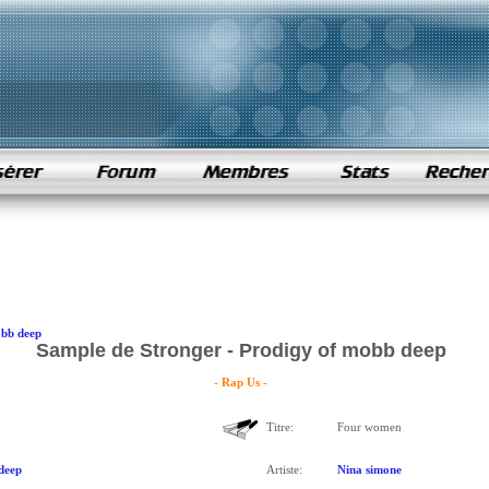
obb deep
Sample de Stronger - Prodigy of mobb deep
- Rap Us -
Titre:
Four women
deep
Artiste:
Nina simone