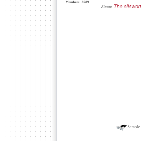
Membres: 2589
The ellswor
Album:
Sample