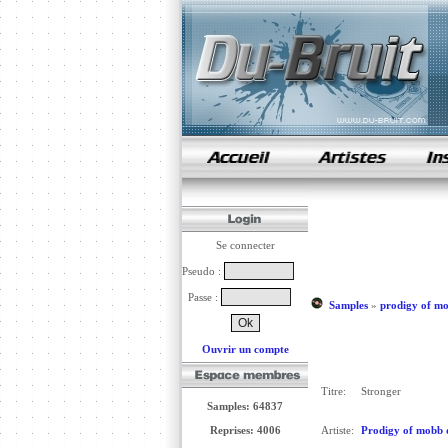
samples de rap
Se connecter
Pseudo :
Passe :
Samples
»
prodigy of m
Ouvrir un compte
Titre:
Stronger
Samples: 64837
Reprises: 4006
Artiste:
Prodigy of mobb 