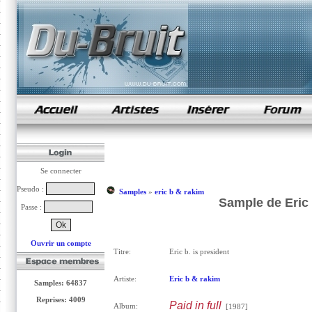
samples de rap
Se connecter
Pseudo :
Samples
»
eric b & rakim
Sample de Eric b
Passe :
Ouvrir un compte
Titre:
Eric b. is president
Artiste:
Eric b & rakim
Samples: 64837
Reprises: 4009
Paid in full
Album:
[1987]