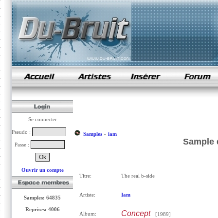
samples de rap
Se connecter
Pseudo :
Samples
»
iam
Sample d
Passe :
Ouvrir un compte
Titre:
The real b-side
Artiste:
Iam
Samples: 64835
Reprises: 4006
Concept
Album:
[1989]