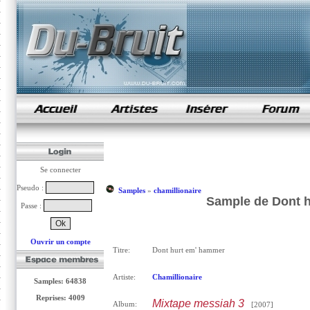
samples de rap
Se connecter
Pseudo :
Samples
»
chamillionaire
Sample de Dont h
Passe :
Ouvrir un compte
Titre:
Dont hurt em' hammer
Artiste:
Chamillionaire
Samples: 64838
Reprises: 4009
Mixtape messiah 3
Album:
[2007]