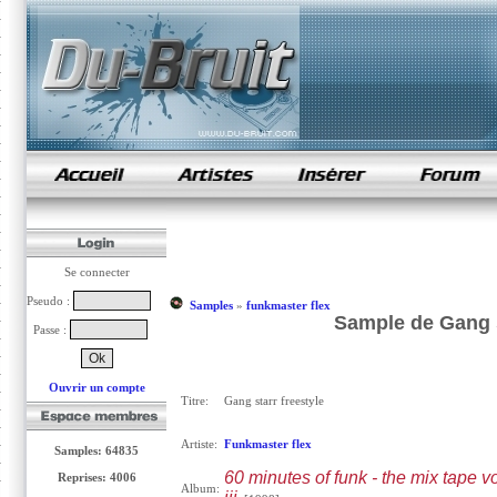
samples de rap
Se connecter
Pseudo :
Samples
»
funkmaster flex
Sample de Gang s
Passe :
Ouvrir un compte
Titre:
Gang starr freestyle
Artiste:
Funkmaster flex
Samples: 64835
60 minutes of funk - the mix tape 
Reprises: 4006
Album: