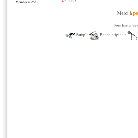
iii
[1998]
Membres: 2589
Merci à
pe
Pour insérer un 
Sample
Bande originale