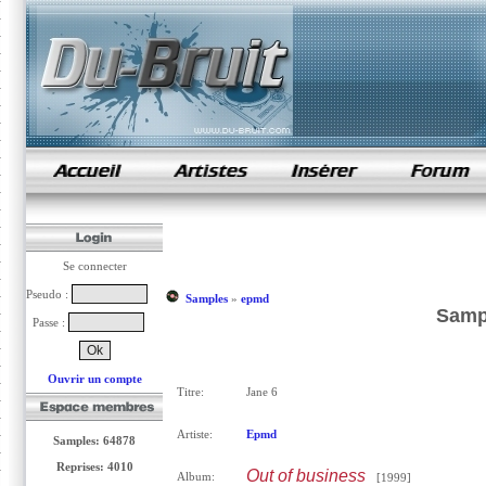
samples de rap
Se connecter
Pseudo :
Samples
»
epmd
Samp
Passe :
Ouvrir un compte
Titre:
Jane 6
Artiste:
Epmd
Samples: 64878
Reprises: 4010
Out of business
Album:
[1999]