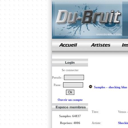
samples de rap
Se connecter
Pseudo :
Passe :
Samples
»
shocking blue
Ouvrir un compte
Titre:
Venus -
Samples: 64837
Reprises: 4006
Artiste:
Shocki