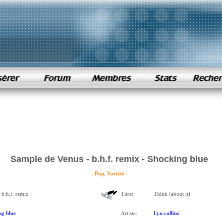
Sample de Venus - b.h.f. remix - Shocking blue
- Pop, Variété -
 b.h.f. remix
Titre:
Think (about it)
ng blue
Artiste:
Lyn collins