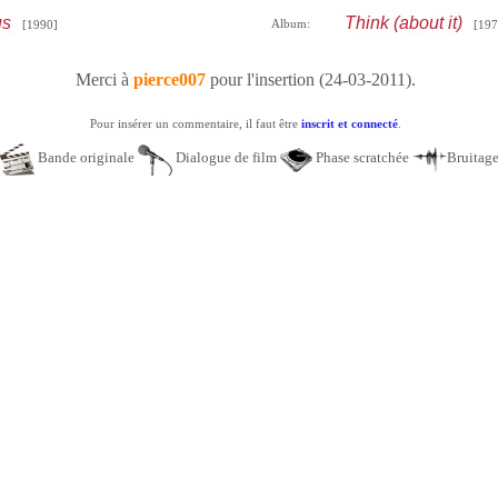
us
Think (about it)
Album:
[1990]
[197
Merci à
pierce007
pour l'insertion (24-03-2011).
Pour insérer un commentaire, il faut être
inscrit et connecté
.
Bande originale
Dialogue de film
Phase scratchée
Bruitag