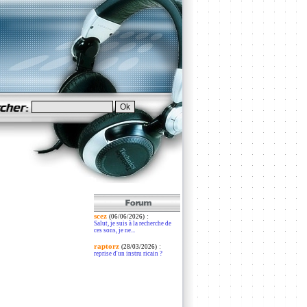
scez
:
(06/06/2026)
Salut, je suis à la recherche de
ces sons, je ne...
raptorz
:
(28/03/2026)
reprise d'un instru ricain ?